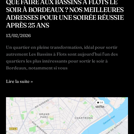
QUE FAIRE AUX BASSINS À FLOTS LE
SOIR À BORDEAUX ? NOS MEILLEURES
ADRESSES POUR UNE SOIRÉE RÉUSSIE
APRÈS 25 ANS
13/02/2026
Un quartier en pleine transformation, idéal pour sortir
autrement Les Bassins à Flots sont aujourd’hui l’un des
quartiers les plus intéressants pour sortir le soir à
Bordeaux, notamment si vous
Que
Lire la suite »
faire
aux
Bassins
à
Flots
le
soir