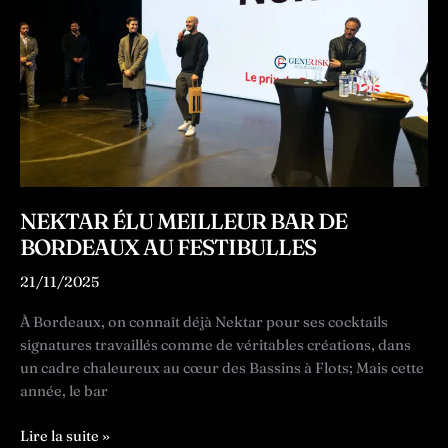
l’Uncle
Iroh
du
Nektar
NEKTAR ÉLU MEILLEUR BAR DE
BORDEAUX AU FESTIBULLES
21/11/2025
À Bordeaux, on connaît déjà Nektar pour ses cocktails
signatures travaillés comme de véritables créations, dans
un cadre chaleureux au cœur des Bassins à Flots; Mais cette
année, le bar
Nektar
Lire la suite »