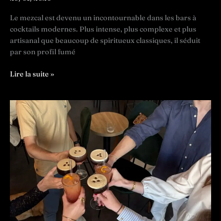
Le mezcal est devenu un incontournable dans les bars à
cocktails modernes. Plus intense, plus complexe et plus
artisanal que beaucoup de spiritueux classiques, il séduit
par son profil fumé
Le
Lire la suite »
mezcal
:
le
spiritueux
mexicain
fumé
star
des
cocktails