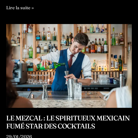
Où
Lire la suite »
boire
un
cocktail
créatif
à
Bordeaux
?
LE MEZCAL : LE SPIRITUEUX MEXICAIN
FUMÉ STAR DES COCKTAILS
29/01/2026