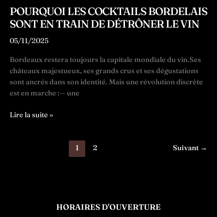
POURQUOI LES COCKTAILS BORDELAIS
SONT EN TRAIN DE DÉTRÔNER LE VIN
05/11/2025
Bordeaux restera toujours la capitale mondiale du vin.Ses
châteaux majestueux, ses grands crus et ses dégustations
sont ancrés dans son identité. Mais une révolution discrète
est en marche :— une
Pourquoi
Lire la suite »
les
cocktails
1
2
Suivant
→
bordelais
sont
en
train
de
détrôner
HORAIRES D'OUVERTURE
le