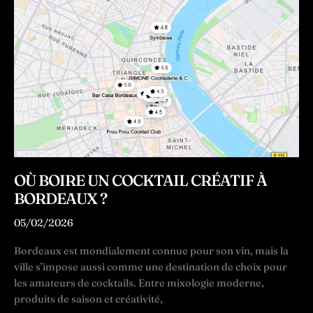
à
Bordeaux
?
Nos
meilleures
adresses
pour
une
soirée
réussie
après
OÙ BOIRE UN COCKTAIL CRÉATIF À
25
BORDEAUX ?
ans
05/02/2026
Bordeaux est mondialement connue pour son vin, mais la
ville s’impose aussi comme une destination de choix pour
les amateurs de cocktails. Entre mixologie moderne,
produits de saison et créativité,