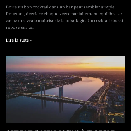
Boire un bon cocktail dans un bar peut sembler simple.
Pourtant, derrière chaque verre parfaitement équilibré se
cache une vraie maîtrise de la mixologie. Un cocktail réussi
repose sur un
Les
Lire la suite »
5
erreurs
qui
ruinent
un
cocktail
(et
comment
les
éviter)