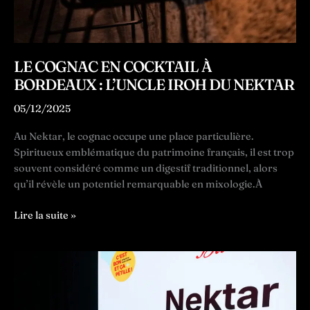
LE COGNAC EN COCKTAIL À
BORDEAUX : L’UNCLE IROH DU NEKTAR
05/12/2025
Au Nektar, le cognac occupe une place particulière.
Spiritueux emblématique du patrimoine français, il est trop
souvent considéré comme un digestif traditionnel, alors
qu’il révèle un potentiel remarquable en mixologie.À
Le
Lire la suite »
cognac
en
cocktail
à
Bordeaux
: