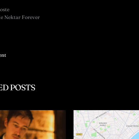
oste
e Nektar Forever
ent
ED POSTS