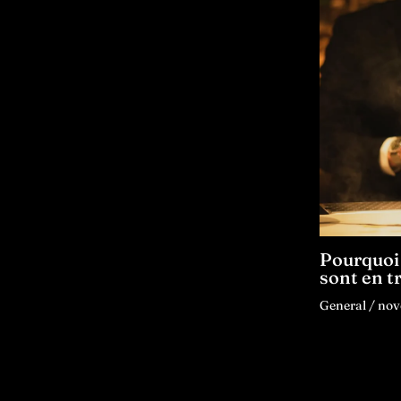
Pourquoi 
sont en t
General
/
nov