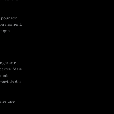
s pour son
 bon moment,
it que
anger sur
certes. Mais
amais
 parfois des
rner une