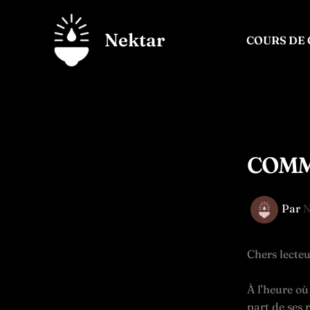
Aller
au
Nektar
COURS DE
contenu
COMM
Par
N
Chers lecteu
À l’heure où
part de ses 