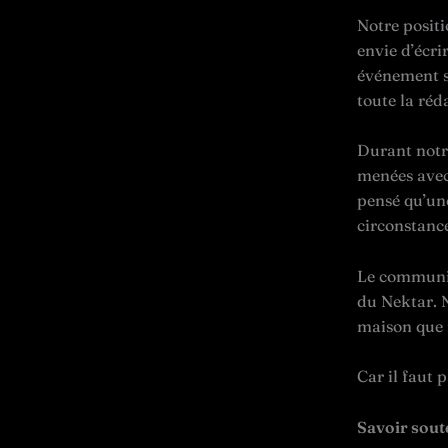
Notre positi
envie d’écri
événement sa
toute la réd
Durant notre
menées avec 
pensé qu’une
circonstance
Le communi
du Nektar. N
maison que 
Car il faut p
Savoir soute