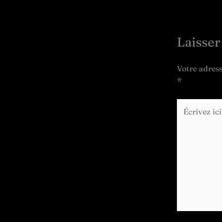
Laisse
Votre adress
*
Écrivez
ici…