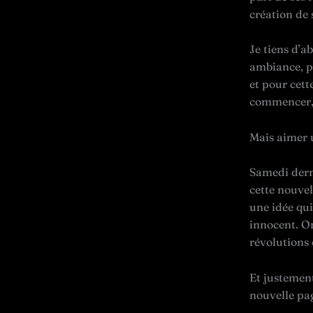
création de 
Je tiens d’a
ambiance, p
et pour cett
commencer, 
Mais aimer u
Samedi derni
cette nouvel
une idée qui
innocent. On
révolutions 
Et justement
nouvelle pag