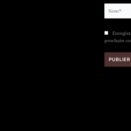
Nom*
Enregist
prochain c